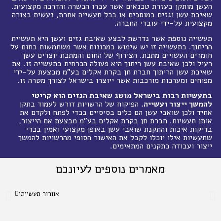
העשן מותקן בעזרת טכנאים אשר עברו הכשרה והדרכה מקצועית.
שאיבת עשן וגזים במוסכים או בכל תעשייה אחרת, נעשית בצורה
מקצועית על-ידי עובדי החברה.
תעשייה נוספת אשר נדרשת לבצע שאיבת גזים ועשן היא תעשיית
הריתוך. בתעשייה זו יש שימוש במכונות אשר משתמשות בחום על
חומרים העשויים מתכת. הצירוף של החום והמתכת יוצרים עשן
רעיל ולכן שאיבת עשן ריתוך היא פעולה הכרחית בתעשייה זו. את
שאיבת עשן הריתוך חברת חן בקרת אקלים בע"מ מבצעת על-ידי
מפוחים ומערכות מורכבות אשר ייוצרו בישראל לצורך מטרה זו.
בתעשיות רבות בישראל מושג שאיבת הגזים הוא קריטי
להמשך ייצור ועשייה.
הפיקוח של הרשויות דורש לעמוד בתקן
אחיד ולכן שואבי עשן הם כלים בסיסיים בכדי לפתח ולקדם את
אותן תעשיות. חברת חן בקרת אקלים בע"מ מבצעת את הייצור,
בדיקות איכות והתקנת שואבי עשן באופן מקצועי ואמין בכדי
שתעשיות אילו יוכלו לקבל את האישור הסופי מהרשויות להמשך
ייצור ועבודה בתקנים המתאימים.
מאמרים נוספים לעיונכם
אוורור תעשייתי