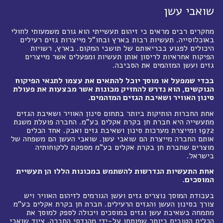
שואבי עשן
מחקרים רבים מראים כי זיהום תעשייתי הוא גורם משמעותי לחולי
באוכלוסייה. תעשיות רבות בארץ ובחו"ל מייצרות גזים רעילים
היכולים לפגוע בבריאותם של תושבי המקום. בארץ, רשויות
הפיקוח אחראיות לריסון אותן תעשיות ומפעלים אשר מייצרים
גזים ועשן המזהמים את הסביבה.
בכדי שמפעל או מוסך יוכל להתאים את עצמו לתנאי הפיקוח
הנוקשים, הוא נדרש להחזיק מכונות אשר מבצעות את פעולת
סינון האוויר ושאיבת הגזים המזהמים.
אחת החברות הותיקות ביותר בתחום סינון האוויר ושאיבת הגזים
מתעשייה היא חברת חן בקרת אקלים בע"מ. החברה פועלת משנת
1972 ומייצרת מערכות סינון ושאיבת גזים ואבק. אחד הכלים
אותם החברה מייצרת הם שואבי עשן. שואבי העשן הם משפחה של
מוצרים שחברת חן בקרת אקלים בע"מ מספקת ללקוחותיה
בישראל.
אחת התעשיות הנדרשות להשתמש במכונות הללו הן תעשיית
המוסכים.
בעבודת המוסך נוצרים גזים ועשן הגורמים לזיהום האוויר ויש
צורך בסינון העשן והגזים הרעילים. חברת חן בקרת אקלים בע"מ
מתמחה בשאיבת עשן וגזים במוסכים ויכולה לספק למוסך את
הכלים הטובים ביותר שפותחו על-ידי מהנדסי החברה. ציוד שואבי