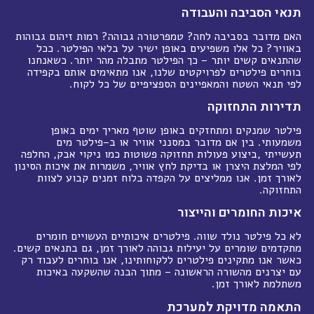
תנאי הסביבה והעבודה
האם מדובר בסביבה לחה? טמפרטורה גבוהה? רמות זיהום גבוהות
באוויר? כל אלו משפיעים באופן ישיר על בלאי הפילטר. ככל
שהתנאים קשים יותר – כך הפילטר מתבלה מהר יותר. כשאנחנו
בוחרים פילטרים לפרויקטים שלנו, אנו מתאימים אותם בקפידה
לפי תנאי השטח והמאפיינים הספציפיים של כל לקוח
.
תדירות התחזוקה
פילטר שמנקים ומתחזקים באופן שוטף מאריך ימים באופן
משמעותי. בין אם מדובר במסנני אוויר או ב
–
פילטר מים
תעשייתי
,
ביצוע פעולות תחזוקה פשוטות כמו ניקוי אבק, החלפה
לפי המלצת היצרן או בדיקת לחץ אוויר, משמרות את איכות הסינון
לאורך זמן. אנו ממליצים על הקפדה בלוח זמנים קבוע לצוות
התחזוקה
.
איכות החומרים והייצור
לא כל פילטר נולד שווה. פילטרים איכותיים העשויים חומרים
מתקדמים שומרים על יעילות גבוהה לאורך זמן, גם בתנאים קשים.
כאשר אנו מתקינים פילטרים ללקוחותינו, אנו בוחרים לעבוד רק
עם יצרנים מהשורה הראשונה – מתוך הבנה שהשקעה באיכות
משתלמת לאורך זמן
.
התאמה מדויקת למערכת