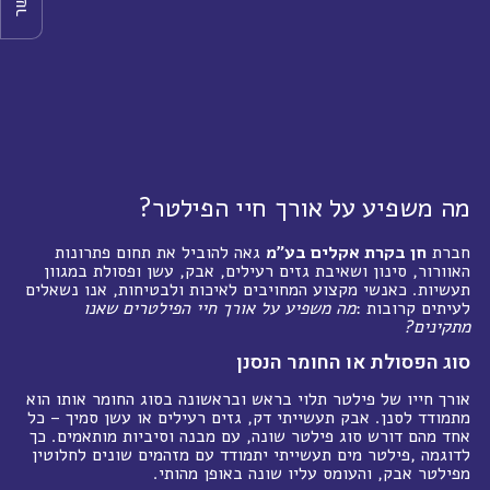
מה משפיע על אורך חיי הפילטר?
חברת
חן בקרת אקלים בע"מ
גאה להוביל את תחום פתרונות
האוורור, סינון ושאיבת גזים רעילים, אבק, עשן ופסולת במגוון
תעשיות. כאנשי מקצוע המחויבים לאיכות ולבטיחות, אנו נשאלים
לעיתים קרובות
:
מה משפיע על אורך חיי הפילטרים שאנו
מתקינים
?
סוג הפסולת או החומר הנסנן
אורך חייו של פילטר תלוי בראש ובראשונה בסוג החומר אותו הוא
מתמודד לסנן. אבק תעשייתי דק, גזים רעילים או עשן סמיך – כל
אחד מהם דורש סוג פילטר שונה, עם מבנה וסיביות מותאמים. כך
לדוגמה
,
פילטר מים תעשייתי יתמודד עם מזהמים שונים לחלוטין
מפילטר אבק, והעומס עליו שונה באופן מהותי
.