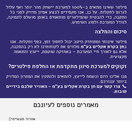
פילטר שאינו מתאים ב-100% למערכת יישחק מהר יותר ואף עלול
לגרום לתקלות. על כן, אנו מקפידים לבצע אפיון מדויק לפני כל
התקנה, כדי להבטיח שהפילטרים מותאמים באופן מושלם לתפוקה,
לגודל המערכת ולסוג השימוש
.
סיכום והמלצה
פילטר איכותי ומתוחזק היטב יכול לחסוך זמן, כסף ותקלות. אנו
ב
חן בקרת אקלים בע"מ
מלווים את לקוחותינו לא רק בהתקנה,
אלא גם לאורך חיי המערכת – באחזקה שוטפת, ייעוץ והתאמה
מקצועית
.
זקוקים למערכת סינון מתקדמת או החלפת פילטרים
?
פנו אלינו היום ונשמח לייעץ, להתאים ולהתקין את הפתרון המדויק
ביותר עבורכם
.
📞
צרו קשר עם חן בקרת אקלים בע"מ – האוויר שלכם בידיים
טובות
.
מאמרים נוספים לעיונכם
אוורור תעשייתי