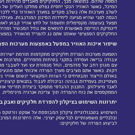
המסה שלהם. כתוצאה מכך, החלקיקים מאבדים מהירות ושו
המיכל, כאשר האוויר הנקי יחסית נפלט מחלקו העליון של 
לשלב מערכות אלה כשלב מקדים במערך האוורור כדי ללכו
הגסה לפני שהיא מגיעה ליחידות הסינון המורכבות. פעולה
תפעל בעוצמה מקסימלית ותשמור על לחץ אוויר קבוע לאור
דינמיקת הזרימה מאפשרת להתאים את גודל המכשיר ומהירו
החלקיקים הספציפי שאותו אתם נג להפריד מהאוויר במפעל
שיפור איכות האוויר במפעל באמצעות מערכות הפר
הטמעת מערכות הפרדת חלקיקים מתקדמות תורמת ישירות 
עבודה בריאה ועמידה בתקני בטיחות מחמירים. פתרונות א
עם מגוון רחב של מזהמים, החל מנסורת עץ ועד לשבבי מת
דקות. כאשר אתם מציבים מערך הפרדה איכותי אתם מונעים
באולם הייצור ומבטיחים כי הצוות המקצועי ינשום אוויר נק
מצטיינות בעמידות גבוהה וביכולת לעבוד בתנאים קיצוניי
לאבד מיעילותן. התכנון ההנדסי מתמקד ביצירת תזרימי אוו
הממקסמים את כוח ההפרדה תוך צריכת אנרגיה מינימלית.
יתרונות השימוש בציקלון להפרדת חלקיקים ואבק ב
השימוש בטכנולוגיית ציקלון המבוססת על אפקט וורטקס מ
וכלכליים משמעותיים לכל עסק יצרני. אלה היתרונות המרכז
לביצוע הפרדה של חלקיקים: