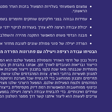
צמצום משמעותי בעלויות התפעול בזכות העדר מסנ
הראשוני.
עמידות גבוהה בפני חלקיקים שוחקים וחומרים בטמפ
יכולת עבודה רציפה ללא צורך בעצירות לניקוי ידני 
מבנה הנדסי פשוט המאפשר התקנה מהירה והשתלבות
הפרדה יעילה של סוגי פסולת שונים לטובת מחזור או 
הבטיחו עבודה רציפה ויעילה עם פתרונות הפרדה מב
ניהול נכון של זרמי האוויר והפסולת במפעל שלכם הוא המ
הייצור ובריאות העובדים לאורך זמן. אנחנו בחברת חן בקר
מומחיות שנבנתה מאז שנת 1972 בתכנון ויי
למגוון תעשיות ברחבי הארץ. צוות המהנדסים שלנו עושה 
תזרימים ותכנון ממוחשב כדי להבטיח שכל מערכת וורטקס 
המזהמים ולנפח הפעילות שלכם. המפעל היצרני שלנו מצוי
וכיפוף ממוחשבות המאפשרות רמת דיוק מקסימלית בייצור
עמידים ואיכותיים. כדי להבטיח עבודה רציפה ויעילה במפ
צריכים לעשות הוא ליצור איתנו קשר דרך מספר הטלפון המ