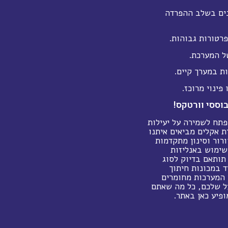
נים בשלב ההפרדה
רטורות גבוהות.
של המערכת.
 במערך קיים.
פינוי מרוכז.
וססי וורטקס!
פתח לשמירה על יעילות
ת אקלים מביאים איתנו
צור מערכות אוורור וסינון מתקדמות
שימוש באנליזות
תותאם בדיוק לסוג
ד במכונות חיתוך
 המערכות מחומרים
על שלכם, כל מה שאתם
ופיע כאן באתר.