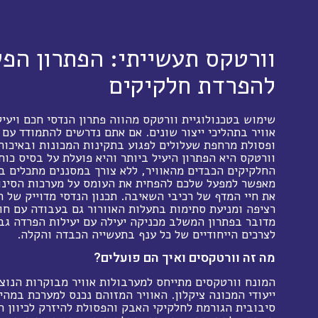
וורטקס תעשייתי: הפתרון הפ
להפרדת חלקיקים
שימוש בטכנולוגיית וורטקס מהווה פתרון הנדסי חכם ויעי
אוויר בתהליכי ייצור שונים. אם אתם נדרשים להתמודד עם 
ופסולת מרחפת שעלולים לפגוע בתקינות המכונות ובאיכות
וורטקס היא הפתרון היעיל ביותר והיא פועלת על בסיס כוח
החלקיקים הכבדים מהאוויר, ללא צורך במסננים מתכלים ב
מאפשר למפעל שלכם להפחית את העומס על מערכות הסינון 
את חיי המדף של רכיבי השאיבה. תכנון הנדסי מדוייק של 
רציפה ומניעת סתימות בתעלות האוורור גם בעבודה עם חו
מדובר בפתרון המשלב מכניקה יעילה עם יעילות הפרדה ג
לצרכים הייחודיים של כל ענף בתעשייה הכבדה והקלה.
מה זה וורטקסים ואיך הם פועלים?
המונח וורטקסים מתייחס למערבולות אוויר מבוקרות הנוצר
ייעודי המכונה ציקלון. האוויר המזוהם נכנס למערכת במהי
סיבובית הגורמת לחלקיקי האבק והפסולת להיזרק לכיוון ה