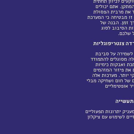
קעים לכיוון תחתית
המתקן. אתם יכולים
ד את מרבית הפסולת
 זו מבטיחה כי המערכת
ך זמן. הבנה של
ת הסיבוב לסוג
 שלכם.
דה צנטריפוגליות
לשמירה על סביבת
לה מסוגלים להתמודד
כת ואבקות כימיות
 את פיזור המזהמים
י יותר. מערכות אלה
ם של חום ושחיקה מבלי
יר אופטימליים
תעשייה
עניק יתרונות תפעוליים
יים לשימוש עם ציקלון