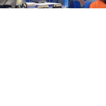
אוורור תעשייתי
כתובת
נחשון 21 א.ת. סגולה, פתח-תקווה
03-9348026