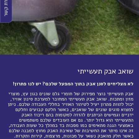
יצירת קשר
שואב אבק תעשייתי
לא מצליחים לסנן אבק בתוך המפעל שלכם? יש לנו פתרון!
אבק תעשייתי נוצר מפירוק של חומרי גלם שונים כגון עץ, מוצרי
מזון ומתכות. שואב אבק תעשייתי המחובר למערכת סינון אוויר,
יכול להוות פתרון יעיל לטיהור האוויר בחללי העבודה שלכם. ניתן
למצוא סוגים שונים של שואבים, כאשר חלקם קבועים וחלקם
ידניים וגמישים הניתנים להזזה למקומות בהם ריכוז האבק
התעשייתי הוא גדול יותר. גם אם העובדים שלכם משתמשים
באמצעי הגנה מתאימים כמו מסכות בד במהלך כל שעות העבודה,
זה אינו מיתר את החשיבות של שאיבת האבק מחוץ למבנה שלכם
כאשר חלק מהאבק נשאר על מכונות, מרצפות, קירות ותקרות.