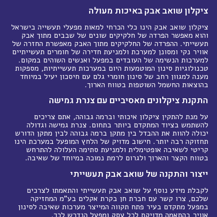
ציקלון שואב אבק באיכות מעולה
ציקלון שואב אבק הינו כלי הכרחי למאות מפעלי תעשייה בישראל
והוא מאפשר הפרדה של חלקיקים שונים של שבבים מתוך אבק
תעשייתי. ההפרדה של החלקיקים מתוך האבק מאפשרת החזרה של
אוויר נקי ומסונן למערכת ולמניעת חדירה של חומרים תעשייתיים
למערכות הנשימה של העובדים במפעל ואנשים השוהים במקום.
טכנולוגיות סינון המוטמעות היום במערכות תעשייתיות, מספקות
מענה למגוון רחב של סינון חומרי גלם עם חיסכון יעיל במיוחד
בהוצאות החשמל השוטפות בטווח הארוך.
התקנת ציקלונים מאסיביים עם צנרת גמישה
על מנת להתקין ציקלון איכותי וברמה גבוהה, אתם צריכים
להשתמש בציוד המתקדם ביותר בתחום. צנרת גמישה וגדולה
יכולה להוות את ההבדל בין מתקן ברמה גבוהה לבין מתקן הדורש
תחזוקה רבה יותר. חישוב מדויק של הלחץ המופעל במערכת הינו
קריטי לשאיבה אופטימלית ולמניעת סתימה העלולה להתרחש
בטווח הקצר והארוך ולגרום לרמת נמוכה במיוחד של שאיבה.
ייצור והתקנה של שואב אבק תעשייתי
לקבלת מידע נוסף על שואב אבק תעשייתי והתאמתו לצרכים
שלכם, צרו קשר עם חברת חן בקרת אקלים בע"מ המחזיקה
במפעל מתקדם בעיר פתח תקווה המייצר מערכות שאיבה לסינון
אוויר בהתאמה מדויקת לכל עסק ומפעל הנדרש לכך.