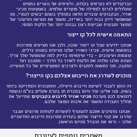
הברקודים לא נקראים בקלות, ולעיתים אף נוצרים כתמים
שעלולים לגרום לפסילה של מוצרים שלמים. באמצעות סכיני
אוויר, הבקבוקים עוברים הלאה בתהליך כשהם יבשים לגמרי, מה
שמאפשר דיוק גבוה יותר באריזה, משפר את המראה החיצוני של
המוצר ומבטיח שביעות רצון גבוהה יותר של הלקוח הסופי
.
התאמה אישית לכל קו ייצור
אנחנו יודעים שכל קו ייצור שונה, ולכן אנו מציעים פתרונות
בהתאמה אישית. סכיני האוויר שלנו מגיעים במגוון גדלים,
עוצמות ועיצובים – כדי שיתאימו בדיוק למה שהמפעל שלך צריך.
הצוות שלנו מלווה את הלקוח לאורך כל הדרך – מתכנון ועד
התקנה, תוך התאמה לתקנים ולצרכים הספציפיים של כל תעשייה
.
מוכנים לשדרג את הייבוש אצלכם בקו הייצור
?
זה הזמן לעבור לשיטת הייבוש היעילה, החסכונית והמדויקת ביותר
בשוק. פנו אלינו עוד היום בחברת חן בקרת אקלים בע"מ ונשמח
להתאים לכם מערכת
סכיני אוויר לייבוש בקבוקים
שתייעל את
תהליך העבודה ותשפר את איכות המוצר שלכם
.
אנחנו מזמינים אתכם להצטרף לעשרות לקוחות מרוצים שכבר
שדרגו את קווי הייצור שלהם בעזרת פתרונות הייבוש החדשניים
שלנו – וראו את ההבדל מהיום הראשון
.
מאמרים נוספים לעיונכם