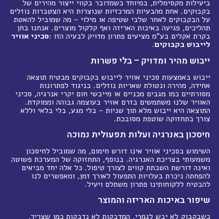
ביעילות מקסימלית, במיוחד כשמדובר בקווי ייצור מהירים של
בקבוקים. אחת מהבעיות המרכזיות שנוצרות היא הצטברות נוזלים
על הבקבוקים לאחר שלבי שטיפה או מילוי – מה שמוביל להאטת
תהליכים, פגיעה באיכות האריזה ואף קלקול מוצרים. אנחנו בחן
בקרת אקלים בע"מ מציעים פתרון מדויק לבעיה הזו
:
סכיני אוויר
לייבוש בקבוקים
.
ייבוש מהיר ומדויק – בלי פשרות
ייבוש באמצעות סכיני אוויר לייבוש בקבוקים מבטיח תוצאה
אחידה, מהירה ונטולת שאריות נוזלים. בניגוד לפתרונות
מסורתיים כמו מגבים מכניים או מייבשי חום יקרי אנרגיה, סכיני
האוויר שלנו משתמשים בזרם אוויר בעוצמה גבוהה וממוקדת.
התוצאה היא ייבוש מלא תוך שניות – בלי מגע, בלי בלאי וללא
צורך בתחזוקה שוטפת מסובכת
.
חיסכון באנרגיה ועלות תפעולית נמוכה
השימוש בסכיני אוויר אינו דורש חימום, מה שמוביל לחיסכון
משמעותי בצריכת האנרגיה. בנוסף, התחזוקה של המערכת פשוטה
ואינה דורשת השבתת קווים לצורך טיפול. כל אלה יחד מביאים
להפחתה ניכרת בעלויות התפעול לאורך זמן, ומאפשרים לנו
להבטיח ללקוחותינו פתרון משתלם ויעיל
.
שיפור באיכות האריזה והמוצר
כשבקבוק לא יבש לגמרי, המדבקות לא נדבקות כמו שצריך,