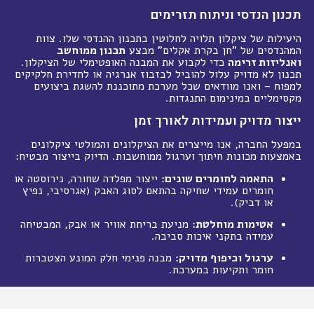
תכנון הנדסי וניתוח תזרימים
היעילות של ציקלון תלויה לחלוטין בתכנון ההנדסי שלו. צוות
המהנדסים של "חן בקרת אקלים" מבצע
תכנון ממוחשב
ואנליזות זרימה
כדי לקבוע את המבנה האופטימלי של הציקלון.
תכנון לא מדויק עלול להוביל לבזבוז אנרגיה או לחדירת חלקיקים
למפוח – ואנו מוודאים שכל מערכת מתוכננת להשגת ביצועים
מקסימליים במינימום התנגדות.
ייצור מדויק ועמידות לאורך זמן
במפעל החברה, אנו מייצרים את הציקלונים והמולטי ציקלונים
באמצעות מכונות חיתוך וערגול ממוחשבות. הדיוק בייצור מבטיח:
התאמה לחומרים שונים:
ייצור מפלדה שחורה, נירוסטה או
חומרים עמידי שחיקה בהתאם לסוג האבק (אגרסיבי, נפיץ
או דביק).
אטימות מוחלטת:
מניעת בריחת אוויר או אבק, המבטיחה
עמידה בתקני איכות סביבה.
ערגול וכיפוף מדויק:
מבנה פנימי חלק המונע הצטברות
חומר ותקיעות במערכת.