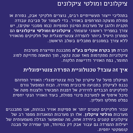
ציקלונים ומולטי ציקלונים
בתהליכי ייצור תעשייתיים רבים, נוצרים חלקיקי אבק, נסורת או
פסולת מוצקה המרחפים באוויר. כדי לשמור על סביבת עבודה
תקנית ולהגן על מערכות הסינון הסופיות (כמו מסנני שקים), יש
צורך במפריד ראשוני עוצמתי.
ציקלונים ומולטי ציקלונים
הם
הפתרון היעיל ביותר להפרדה צנטריפוגלית של חלקיקים מהאוויר
ללא צורך במסננים מתכלים בשלב הראשון.
חברת
חן בקרת אקלים בע"מ
מתכננת ומייצרת מערכות
ציקלוניות מתקדמות מאז שנת 1972, תוך התאמה מדויקת לסוג
החומר, נפח האוויר ודרישות הלקוח.
איך זה עובד? טכנולוגיית הפרדה צנטריפוגלית
הציקלון פועל על עיקרון של כוח צנטריפוגלי: האוויר המזוהם
נכנס לציקלון בתנועה סיבובית מהירה. הכוח המופעל גורם
לחלקיקים הכבדים להיזרק אל דפנות המכשיר ולצנוח מטה אל
מיכל איסוף או למערכת פינוי פסולת, בעוד האוויר הנקי יחסית
נפלט מחלקו העליון.
עבור חלקיקים קטנים יותר או ספיקות אוויר גבוהות, אנו מתכננים
מערכות
מולטי ציקלון
. אלו הן מערכות המאגדות מספר רב של
ציקלונים קטנים ביחידה אחת, מה שמאפשר הגדלה משמעותית של
יעילות ההפרדה גם עבור אבק דק במיוחד, תוך שמירה על מבנה
קומפקטי יחסית.