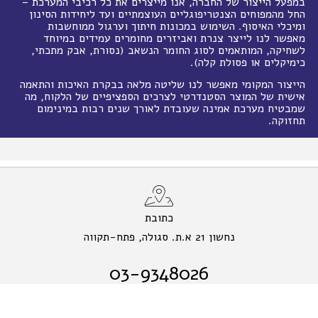
במפעל הייצור של החברה, אנו מייצרים את כל רכיבי המערכת –
החל מהמפוחים הצנטריפוגליים העוצמתיים ועד ליחידות הסינון
ומיכלי האיסוף. השימוש במכונות חיתוך וערגול ממוחשבות
מאפשר לנו לייצר צנרת ואביזרים מחומרים עמידים במיוחד
לשחיקה, המותאמים לסוג החומר הנשאב (נסורת, אבק מתכתי,
כימיקלים או פסולת קלה).
הייצור המקומי מאפשר לנו שליטה מלאה בבקרת האיכות והתאמה
אישית של המוצר הסטנדרטי לצרכים הספציפיים של הלקוח, מה
שמבטיח מערכת אמינה שעובדת לאורך שנים רבות במינימום
תחזוקה.
כתובת
נחשון 21 א.ת. סגולה, פתח-תקווה
03-9348026