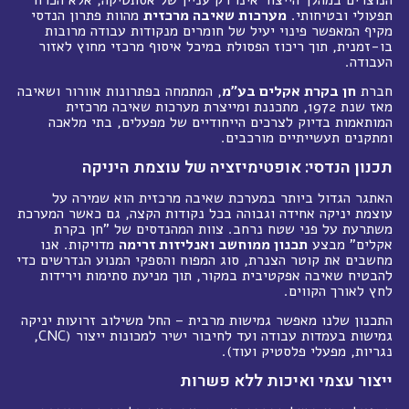
הנוצרים במהלך הייצור אינו רק עניין של אסתטיקה, אלא הכרח
תפעולי ובטיחותי.
מערכות שאיבה מרכזית
מהוות פתרון הנדסי
מקיף המאפשר פינוי יעיל של חומרים מנקודות עבודה מרובות
בו-זמנית, תוך ריכוז הפסולת במיכל איסוף מרכזי מחוץ לאזור
העבודה.
חברת
חן בקרת אקלים בע"מ
, המתמחה בפתרונות אוורור ושאיבה
מאז שנת 1972, מתכננת ומייצרת מערכות שאיבה מרכזית
המותאמות בדיוק לצרכים הייחודיים של מפעלים, בתי מלאכה
ומתקנים תעשייתיים מורכבים.
תכנון הנדסי: אופטימיזציה של עוצמת היניקה
האתגר הגדול ביותר במערכת שאיבה מרכזית הוא שמירה על
עוצמת יניקה אחידה וגבוהה בכל נקודות הקצה, גם כאשר המערכת
משתרעת על פני שטח נרחב. צוות המהנדסים של "חן בקרת
אקלים" מבצע
תכנון ממוחשב ואנליזות זרימה
מדויקות. אנו
מחשבים את קוטר הצנרת, סוג המפוח והספקי המנוע הנדרשים כדי
להבטיח שאיבה אפקטיבית במקור, תוך מניעת סתימות וירידות
לחץ לאורך הקווים.
התכנון שלנו מאפשר גמישות מרבית – החל משילוב זרועות יניקה
גמישות בעמדות עבודה ועד לחיבור ישיר למכונות ייצור (CNC,
נגריות, מפעלי פלסטיק ועוד).
ייצור עצמי ואיכות ללא פשרות