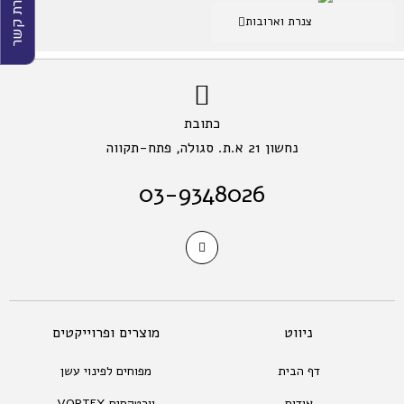
יצירת קשר
צנרת וארובות
כתובת
נחשון 21 א.ת. סגולה, פתח-תקווה
03-9348026
ניווט
מוצרים ופרוייקטים
דף הבית
מפוחים לפינוי עשן
אודות
וורטקסים VORTEX