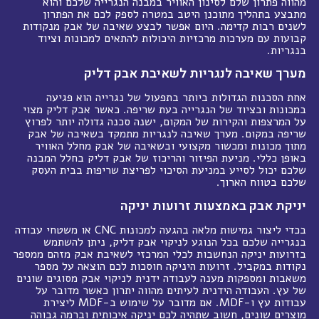
מהווה פתרון שלם לסינון האוויר במבנה הנגרייה שלכם והוא
מתבצע בתהליך מתוכנן היטב במטרה לספק לכם את הפתרון
לשנים רבות קדימה. היום אפשר לבצע שאיבה של אבק מנקודות
קבועות עם מערכות מרכזיות היכולות להתאים למכונות וציוד
בנגריות.
מערך שאיבה לנגריות לשאיבת אבק דליק
אחת הסכנות הגדולות ביותר בתפעול של נגרייה הוא פגיעה
במכונות ובציוד של הנגרייה בעת שריפה. כאשר אבק דליק מצוי
על המרצפות והקירות של המקום, ישנה סכנה גדולה יותר לפרוץ
שריפה במקום. מערך שאיבה לנגריות מתמקד בשאיבה של אבק
מתוך מכונות ומכשור מקצועי ובשאיבה של אבק מחלל האוויר
באופן כללי. מניעת הפיזור והריכוז של אבק דליק בחלל המבנה
שלכם יכול לסייע במניעת הסיכוי לפריצת שריפות בבית העסק
שלכם בטווח הארוך.
יניקת אבק באמצעות זרועות יניקה
בכדי ליצור גמישות מלאה בהגעה למכונות CNC או משטחי עבודה
בנגרייה שלכם בכל הנוגע לניקוי אבק דליק, ניתן להשתמש
בזרועות יניקה הנחשבות לכלי המרכזי לשאיבת אבק מזהם ממספר
נקודות במקביל. זרועות היניקה חוסכות לכם הוצאה על מספר
משאבות ומספקות מענה לעבודה ידנית לניקוי אבק מסוגים שונים
של עץ. העבודה הידנית לעיתים מהווה יתרון כאשר מדובר על
עבודות עץ ו-MDF. אם מדובר על שימוש ב-MDF ליצירת
מוצרים שונים, חשוב שתהיה לכם יניקה איכותית וברמה גבוהה