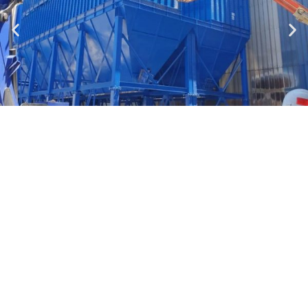
אוורור תעשייתי
כתובת
נחשון 21 א.ת. סגולה, פתח-תקווה