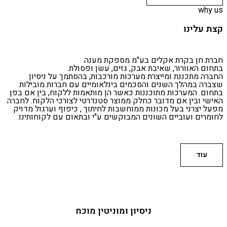
why us
קצת עלינו
חברת חן בקרת אקלים בע"מ מספקת מענה
בתחום האוורור, שאיבת אבק, גזים, עשן ופסולת.
החברה מתכננת ומייצרת מערכות מורכבות, בהסתמך על ניסיון
שצברה במהלך השנים והסכמים בינלאומיים עם חברות מובילות
בתחום. המערכות מתוכננות כאשר הן מותאמות ללקוח, בין אם בפן
האישי ובין אם מדובר כחלק ממוצר סטנדרטי לצורכי הלקוח. לחברה
מפעל יצרני בעל מכונות ממוחשבות לחיתוך , כיפוף וערגול מדויק
לחומרים ועוביים השונים המבוקשים ע"י ובתאום עם לקוחותינו.
עוד
ניסיון ומוניטין מוכח