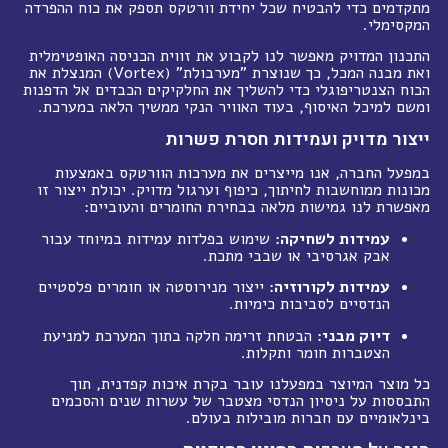
מתקדמים כדי להבטיח שכל יחידת וורטקס תספק את כוח ההפרדה
המקסימלי.
התכנון המדויק מאפשר לנו לקבוע את זווית הכניסה האופטימלית
ואת מבנה המכל, כך שנוצרת "מערבולת" (Vortex) המנצלת את
הכוח הצנטריפוגלי כדי להשליך את החלקיקים הכבדים אל הדפנות
ומשם למיכל האיסוף, בעוד האוויר הנקי ממשיך הלאה במערכת.
ייצור מדויק ועמידות חסרת פשרות
במפעל החברה, אנו מייצרים את מערכות הוורטקס באמצעות
מכונות ממוחשבות לחיתוך, כיפוף וערגול מדויק. יכולת ייצור זו
מאפשרת לנו גמישות מלאה בבחירת החומרים והעוביים:
עמידות לשחיקה:
שימוש בפלדות עמידות במיוחד עבור
אבק אגרסיבי או שבבי מתכת.
עמידות לקורוזיה:
ייצור מנירוסטה או חומרים פלסטיים
הנדסיים לסביבות כימיות.
דיוק מבני:
הבטחת זרימה חלקה בתוך המערכת למניעת
הצטברות חומר ותקלות.
כל מוצר המיוצר במפעלנו עובר בקרת איכות קפדנית, תוך
התבססות על ניסיון הנדסי מצטבר של עשרות שנים והסכמים
בינלאומיים עם חברות מובילות בעולם.