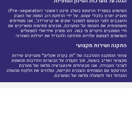
הגנה על מערכות הסינון הסופיות
השימוש במפריד וורטקס כשלב סינון ראשוני (Pre-separator)
מעניק יתרון כלכלי עצום. על ידי הרחקת רוב המסה של האבק
והשבבים לפני הגעתם למסנני שקים או קרטרידג', אנו מפחיתים
משמעותית את העומס על המערכת, מונעים סתימות ומאריכים את
חיי המסננים היקרים פי כמה. זהו פתרון אידיאלי למפעלים
השואפים לצמצם עלויות תחזוקה ולהגדיל את יעילות האוורור.
התקנה ושירות מקצועי
צוותי ההתקנה וההרכבה של "חן בקרת אקלים" מעניקים שירות
מקצועי ואדיב בשטח, תוך הקפדה על הכשרות והדרכות תואמות
לצרכי העבודה. אנו מבטיחים אינטגרציה מלאה של מערכת
הוורטקס עם המפוחים והצנרת הקיימת, ומלווים את הלקוח מהשלב
ההנדסי ועד להפעלה מלאה של המערכת.
כתובת
נחשון 21 א.ת. סגולה, פתח-תקווה