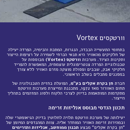
וורטקסים Vortex
בתחומי התעשייה הכבדה, הנגרות, המתכת והכימיה, הפרדה יעילה
של חלקיקים מהאוויר היא תנאי הכרחי לשמירה על רציפות הייצור
ותקינות הציוד. מערכות
וורטקס (Vortex)
מבוססות על
טכנולוגיית הפרדה צנטריפוגלית עוצמתית, המאפשרת להפריד
חלקיקי אבק, שבבים ופסולת מוצקה מזרם האוויר ללא צורך
במסננים מתכלים בשלב הראשוני.
חברת
חן בקרת אקלים בע"מ
, הפועלת בחזית הטכנולוגיה של
תחום האוורור מאז 1972, מתכננת ומייצרת מערכות וורטקס
מתקדמות המותאמות בדיוק לצרכי הלקוח ולסוג המזהמים בתהליך
הייצור.
תכנון הנדסי מבוסס אנליזות זרימה
יעילותה של מערכת וורטקס תלויה לחלוטין בדיוק הגיאומטרי שלה
ובמהירות זרימת האוויר המוחדר אליה. צוות המהנדסים המיומן של
"חן בקרת אקלים" מבצע
תכנון ממוחשב, אנליזות ותזרימים